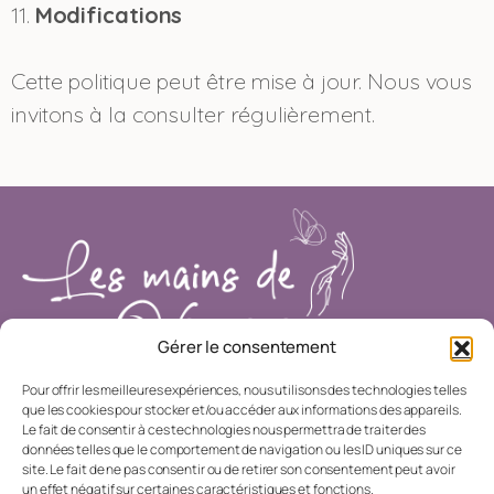
11.
Modifications
Cette politique peut être mise à jour. Nous vous
invitons à la consulter régulièrement.
Gérer le consentement
Pour offrir les meilleures expériences, nous utilisons des technologies telles
que les cookies pour stocker et/ou accéder aux informations des appareils.
Le fait de consentir à ces technologies nous permettra de traiter des
Facebook
Instagram
LinkedIn
données telles que le comportement de navigation ou les ID uniques sur ce
site. Le fait de ne pas consentir ou de retirer son consentement peut avoir
Mentions légales
Politique de confidentialité
un effet négatif sur certaines caractéristiques et fonctions.